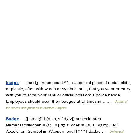
badge
— [ bædʒ ] noun count * 1. ) a special piece of metal, cloth,
or plastic, often with words or symbols on it, that you wear or carry
with you to show your rank or official position: a police badge
Employees should wear their badges at all times in… …
Usage of
the words and phrases in modern English
Badge
— 〈[ bæ̣dʒ]〉 I 〈n.; s, s [ dʒız]〉 ansteckbares
Namensschildchen II 〈f.; , s [ dʒız] oder m.; s, s [ dʒız]; Her.〉
Abzeichen, Symbol im Wappen [engl.] * * * I Badge …
Universal-