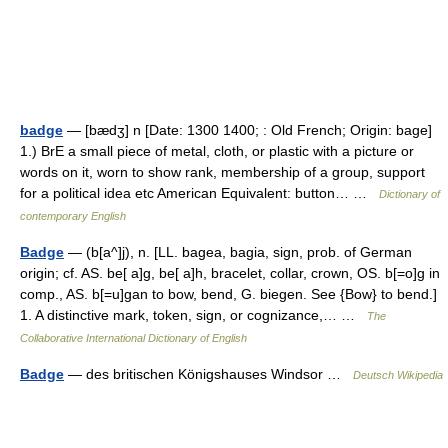
badge
— [bædʒ] n [Date: 1300 1400; : Old French; Origin: bage]
1.) BrE a small piece of metal, cloth, or plastic with a picture or
words on it, worn to show rank, membership of a group, support
for a political idea etc American Equivalent: button… …
Dictionary of
contemporary English
Badge
— (b[a^]j), n. [LL. bagea, bagia, sign, prob. of German
origin; cf. AS. be[ a]g, be[ a]h, bracelet, collar, crown, OS. b[=o]g in
comp., AS. b[=u]gan to bow, bend, G. biegen. See {Bow} to bend.]
1. A distinctive mark, token, sign, or cognizance,… …
The
Collaborative International Dictionary of English
Badge
— des britischen Königshauses Windsor …
Deutsch Wikipedia