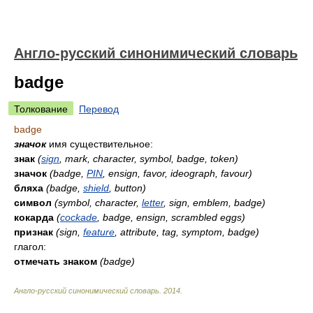
Англо-русский синонимический словарь
badge
Толкование
Перевод
badge
значок
имя существительное:
знак
(
sign
, mark, character, symbol, badge, token)
значок
(badge,
PIN
, ensign, favor, ideograph, favour)
бляха
(badge,
shield
, button)
символ
(symbol, character,
letter
, sign, emblem, badge)
кокарда
(
cockade
, badge, ensign, scrambled eggs)
признак
(sign,
feature
, attribute, tag, symptom, badge)
глагол:
отмечать знаком
(badge)
Англо-русский синонимический словарь
.
2014
.