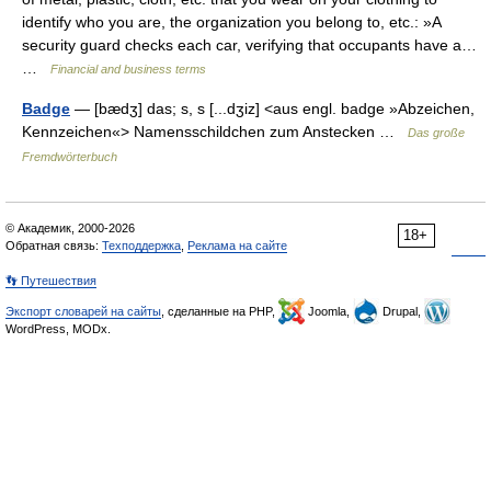
identify who you are, the organization you belong to, etc.: »A
security guard checks each car, verifying that occupants have a…
…
Financial and business terms
Badge
— [bædʒ] das; s, s [...dʒiz] <aus engl. badge »Abzeichen,
Kennzeichen«> Namensschildchen zum Anstecken …
Das große
Fremdwörterbuch
© Академик, 2000-2026
18+
Обратная связь:
Техподдержка
,
Реклама на сайте
👣 Путешествия
Экспорт словарей на сайты
, сделанные на PHP,
Joomla,
Drupal,
WordPress, MODx.