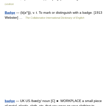
Lexikon
Badge
— (b[a^]j), v. t. To mark or distinguish with a badge. [1913
Webster] …
The Collaborative International Dictionary of English
badge
— UK US /bædʒ/ noun [C] ► WORKPLACE a small piece
of metal, plastic, cloth, etc. that you wear on your clothing to